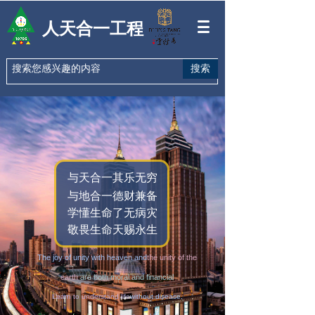
人天合一工程
搜索
与天合一其乐无穷
与地合一德财兼备
学懂生命了无病灾
敬畏生命天赐永生
The joy of unity with heaven and
the unity of the
earth
are both moral and financial
Learn to understand life
without disease,