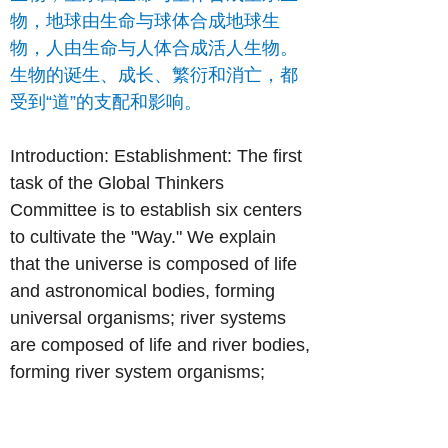
物，地球由生命与球体合成地球生
物，人由生命与人体合成活人生物。
生物的诞生、成长、繁衍和消亡，都
受到“道”的支配和影响。
Introduction: Establishment: The first
task of the Global Thinkers
Committee is to establish six centers
to cultivate the "Way." We explain
that the universe is composed of life
and astronomical bodies, forming
universal organisms; river systems
are composed of life and river bodies,
forming river system organisms;
galaxies are composed of life and
star bodies, forming galactic