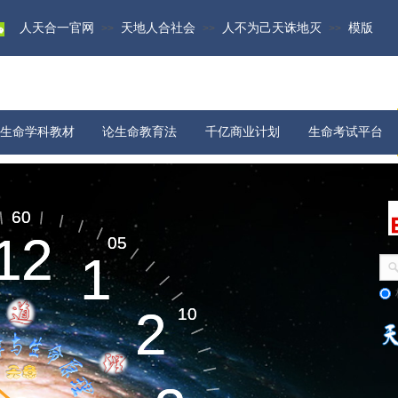
人天合一官网
天地人合社会
人不为己天诛地灭
模版
>>
>>
>>
生命学科教材
论生命教育法
千亿商业计划
生命考试平台
物质科学
宇宙演化​
60
60
12
12
05
05
1
1
生命起源​
2
2
10
10