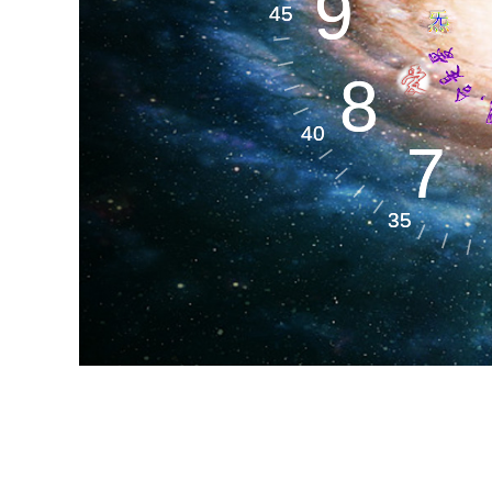
生命天文​
9
9
45
45
8
8
生命空间​
40
40
7
7
35
35
生命材料​
生
OUR ADVANTAGE