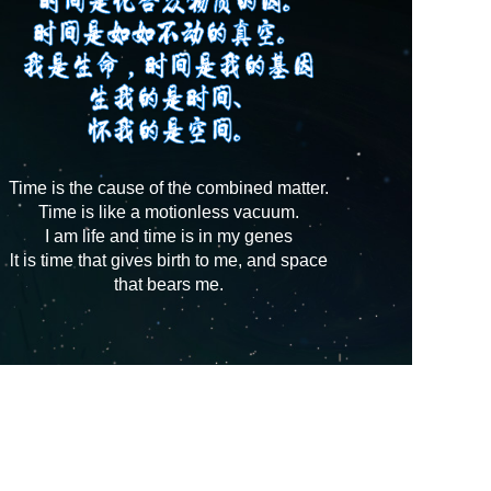
Time is the cause of the combined matter.
Time is like a motionless vacuum.
I am life and time is in my genes
lt is time that gives birth to me, and space
that bears me.