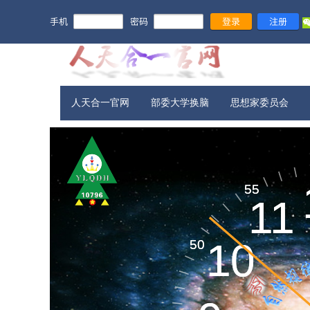
手机
密码
登录
注册
人天合一官网
部委大学换脑
思想家委员会
宇宙信息​
55
55
11
11
新旧农业
10
10
50
50