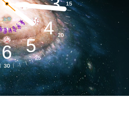
3
3
地球系统​
15
15
4
4
环境气候​
20
20
5
5
6
6
25
25
健全健康​
30
30
命能源​